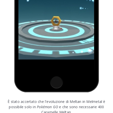
È stato accertato che l'evoluzione di Meltan in Melmetal è
possibile solo in
Pokémon GO
e che sono necessarie 400
Caramelle Meltan.