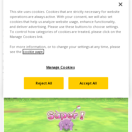
Attraper des Pokémon
This site uses cookies. Cookies that are strictly necessary for website
operations are always active. With your consent, we will also set
En vous aventurant dans la région, vous croiserez des
cookies that help us analyze website usage, enhance functionality,
Pokémon sauvages dans les champs de hautes herbes. Pour
and deliver advertising. Please use these buttons to choose settings.
essayer d'en attraper un, il suffit de l'approcher. Une fois le
To control how categories of cookies are treated, please click on the
contact établi, vous pourrez lancer des Poké Balls pour tenter
Manage Cookies link.
de le capturer. Mais loin de se laisser attraper facilement, les
For more information, or to change your settings at any time, please
Pokémon sauvages auront tendance à gigoter et à essayer de
see the
cookie page.
vous intimider! L'enjeu est donc de secouer le Joy-Con au bon
moment pour lancer une Poké Ball. Si vous utilisez le mode
portable de la Nintendo Switch, vous devrez ajuster l'angle de
Manage Cookies
votre console pour viser avant d'appuyer sur le bouton A pour
effectuer votre lancer.
Reject All
Accept All